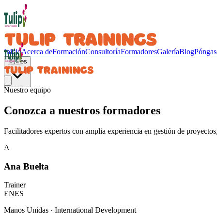
TULIP TRAININGS
Inicio
Acerca de
Formación
Consultoría
Formadores
Galería
Blog
Póngas
🇪🇸
es
TULIP TRAININGS
Nuestro equipo
Conozca a nuestros formadores
Facilitadores expertos con amplia experiencia en gestión de proyectos
A
Ana Buelta
Trainer
EN
ES
Manos Unidas · International Development