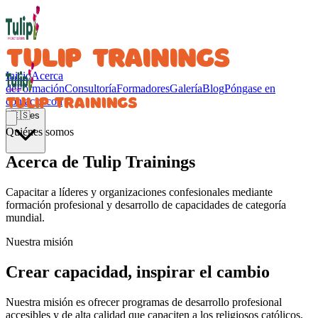
TULIP TRAININGS
Inicio
Acerca
de
Formación
Consultoría
Formadores
Galería
Blog
Póngase en
TULIP TRAININGS
contacto con
🇪🇸
es
Quiénes somos
Acerca de Tulip Trainings
Capacitar a líderes y organizaciones confesionales mediante
formación profesional y desarrollo de capacidades de categoría
mundial.
Nuestra misión
Crear capacidad, inspirar el cambio
Nuestra misión es ofrecer programas de desarrollo profesional
accesibles y de alta calidad que capaciten a los religiosos católicos,